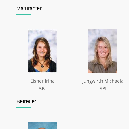
Maturanten
Eisner Irina
Jungwirth Michaela
5BI
5BI
Betreuer