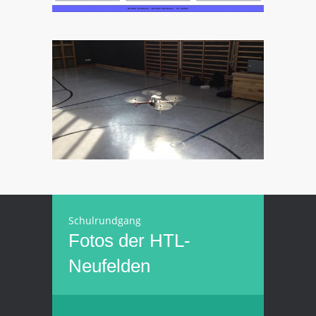
Schulrundgang
Fotos der HTL-
Neufelden