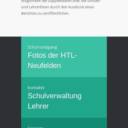
Möglichkeit die Supplierdaten bzw. die Schüler-
und Lehrerlisten durch den Ausdruck eines
Berichtes zu veröffentlichen.
Schulrundgang
Fotos der HTL-
Neufelden
Kontakte
Schulverwaltung
Lehrer