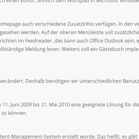
h einen Editor, ähnlich dem Wordpad in Microsoft Windows
omepage auch verschiedene Zusatzinfos verfügen. In den v
ngesehen werden. Auf der oberen Menüleiste soll zusätzlich
ichten im Feedreader, das kann auch Office Outlook sein,
vollständige Meldung lesen. Weiters soll ein Gästebuch im
erändert. Deshalb benötigen wir unterschiedlichen Benutz
n 11. Juni 2009 bis 21. Mai 2010 eine geeignete Lösung für 
n zu können.
ntent-Management-System erstellt wurde. Das heißt, es gib