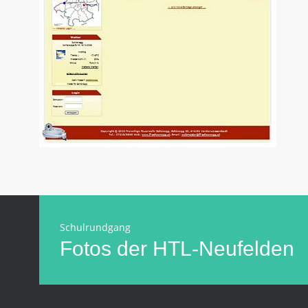
Schulrundgang
Fotos der HTL-Neufelden