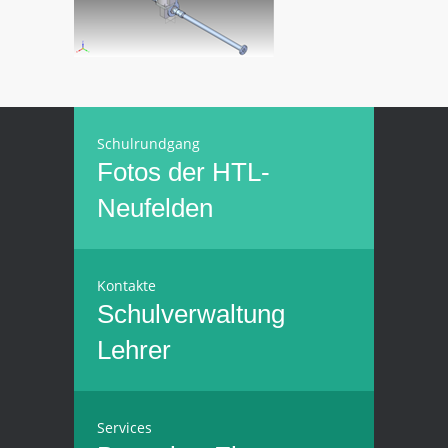
Schulrundgang
Fotos der HTL-
Neufelden
Kontakte
Schulverwaltung
Lehrer
Services