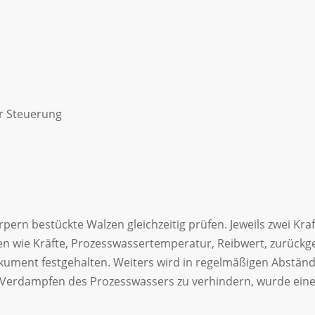
er Steuerung
n
ern bestückte Walzen gleichzeitig prüfen. Jeweils zwei Kra
ten wie Kräfte, Prozesswassertemperatur, Reibwert, zurückg
okument festgehalten. Weiters wird in regelmäßigen Abstän
erdampfen des Prozesswassers zu verhindern, wurde eine K