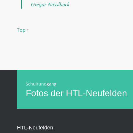
Gregor Nösslböck
Top
↑
Schulrundgang
Fotos der HTL-Neufelden
HTL-Neufelden