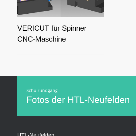
VERICUT für Spinner
CNC-Maschine
Schulrundgang
Fotos der HTL-Neufelden
HTL-Neufelden