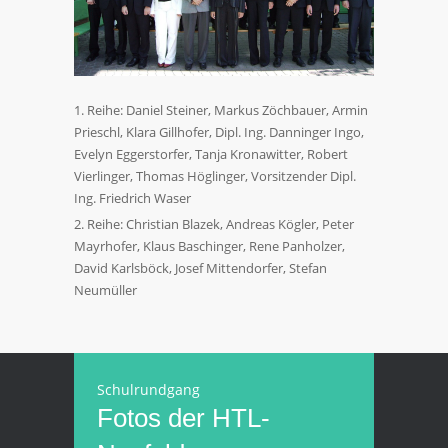
Reihe: Daniel Steiner, Markus Zöchbauer, Armin
Prieschl, Klara Gillhofer, Dipl. Ing. Danninger Ingo,
Evelyn Eggerstorfer, Tanja Kronawitter, Robert
Vierlinger, Thomas Höglinger, Vorsitzender Dipl.
Ing. Friedrich Waser
Reihe: Christian Blazek, Andreas Kögler, Peter
Mayrhofer, Klaus Baschinger, Rene Panholzer,
David Karlsböck, Josef Mittendorfer, Stefan
Neumüller
Schulrundgang
Fotos der HTL-