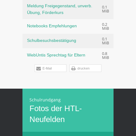
Meldung Freigegenstand, unverb.
0.1
MiB
Übung, Förderkurs
0.2
Notebooks Empfehlungen
MiB
0.1
Schulbesuchsbestätigung
MiB
0.8
WebUntis Sprechtag für Eltern
MiB
E-Mail
drucken
Schulrundgang
Fotos der HTL-
Neufelden