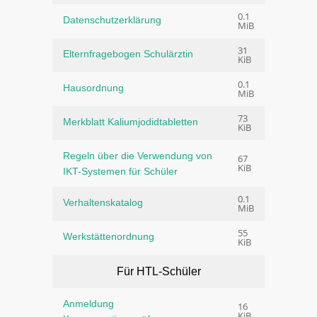
0.1
Datenschutzerklärung
MiB
31
Elternfragebogen Schulärztin
KiB
0.1
Hausordnung
MiB
73
Merkblatt Kaliumjodidtabletten
KiB
Regeln über die Verwendung von
67
KiB
IKT-Systemen für Schüler
0.1
Verhaltenskatalog
MiB
55
Werkstättenordnung
KiB
Für HTL-Schüler
Anmeldung
16
KiB