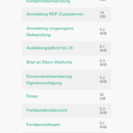
Kompensationsprüfung
16
Anmeldung RDP Zusatztermin
KiB
Anmeldung vorgezogene
0.2
MiB
Reifeprüfung
0.1
Ausbildungspflicht bis 18
MiB
0.3
Brief an Eltern WebUntis
MiB
Einverständniserklärung
0.2
MiB
Eigenberechtigung
82
Essay
KiB
0.3
Fehlstundenübersicht
MiB
0.1
Ferialpraxisbogen
MiB