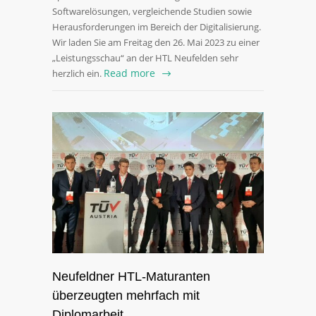
Softwarelösungen, vergleichende Studien sowie
Herausforderungen im Bereich der Digitalisierung.
Wir laden Sie am Freitag den 26. Mai 2023 zu einer
„Leistungsschau“ an der HTL Neufelden sehr
Read more
herzlich ein.
Neufeldner HTL-Maturanten
überzeugten mehrfach mit
Diplomarbeit