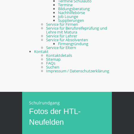
Termine Schulauto
Termine
Bildungsberatung
Nachhilfebörse
Job Lounge
Supplierungen
Service für Firmen
Service für Berufsreifeprüfung und
Lehre mit Matura
Service für Lehrer
Service für Absolventen
Firmengründung
Service für Eltern
Kontakt
Kontaktdetails
Sitemap
FAQs
Suchen
Impressum / Datenschutzerklärung
Schulrundgang
Fotos der HTL-
Neufelden