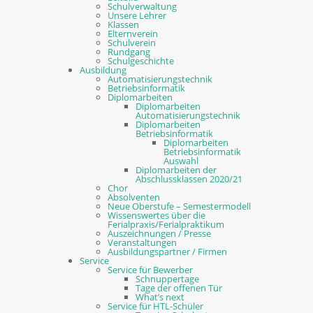
Schulverwaltung
Unsere Lehrer
Klassen
Elternverein
Schulverein
Rundgang
Schulgeschichte
Ausbildung
Automatisierungstechnik
Betriebsinformatik
Diplomarbeiten
Diplomarbeiten
Automatisierungstechnik
Diplomarbeiten
Betriebsinformatik
Diplomarbeiten
Betriebsinformatik
Auswahl
Diplomarbeiten der
Abschlussklassen 2020/21
Chor
Absolventen
Neue Oberstufe – Semestermodell
Wissenswertes über die
Ferialpraxis/Ferialpraktikum
Auszeichnungen / Presse
Veranstaltungen
Ausbildungspartner / Firmen
Service
Service für Bewerber
Schnuppertage
Tage der offenen Tür
What’s next
Service für HTL-Schüler