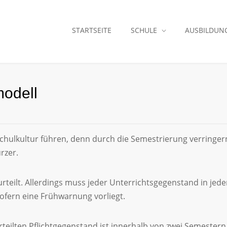
STARTSEITE
SCHULE
AUSBILDUN
odell
chulkultur führen, denn durch die Semestrierung verringern
rzer.
rteilt. Allerdings muss jeder Unterrichtsgegenstand in je
sofern eine Frühwarnung vorliegt.
urteilten Pflichtgegenstand ist innerhalb von zwei Semester