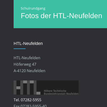
Schulrundgang
Fotos der HTL-Neufelden
HTL-Neufelden
HTL-Neufelden
Höferweg 47
A-4120 Neufelden
Tel. 07282-5955
Fax 07282-5955-40