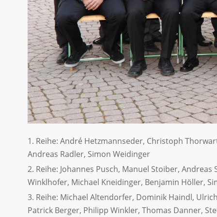
Reihe: André Hetzmannseder, Christoph Thorwartl, 
Andreas Radler, Simon Weidinger
Reihe: Johannes Pusch, Manuel Stoiber, Andreas S
Winklhofer, Michael Kneidinger, Benjamin Höller, 
Reihe: Michael Altendorfer, Dominik Haindl, Ulri
Patrick Berger, Philipp Winkler, Thomas Danner, St