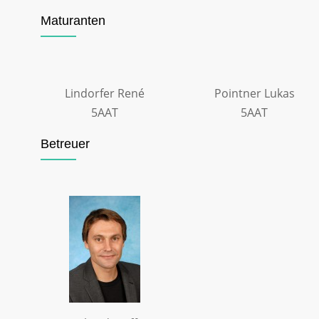
Maturanten
Lindorfer René
Pointner Lukas
5AAT
5AAT
Betreuer