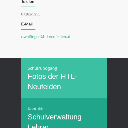
Telefon
07282-5955
E-Mail
c.wolfinger@htl-neufelden.at
Schulrundgang
Fotos der HTL-
Neufelden
Kontakte
Schulverwaltung
Lehrer