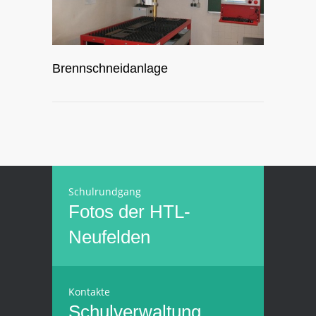
Brennschneidanlage
Schulrundgang
Fotos der HTL-
Neufelden
Kontakte
Schulverwaltung