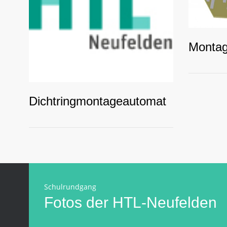
Monta
Dichtringmontageautomat
Schulrundgang
Fotos der HTL-Neufelden