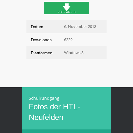
🡇
PDF - 49 KIB
6. November 2018
Datum
6229
Downloads
Windows 8
Plattformen
Schulrundgang
Fotos der HTL-
Neufelden