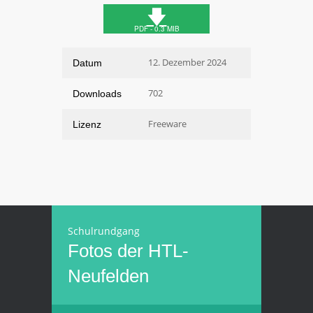
🡇
PDF - 0.3 MIB
12. Dezember 2024
Datum
702
Downloads
Freeware
Lizenz
Schulrundgang
Fotos der HTL-
Neufelden