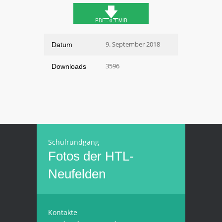
🡇
PDF - 0.1 MIB
9. September 2018
Datum
3596
Downloads
Schulrundgang
Fotos der HTL-
Neufelden
Kontakte