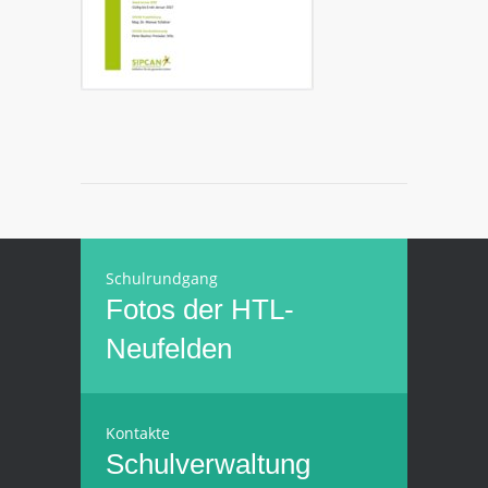
Schulrundgang
Fotos der HTL-
Neufelden
Kontakte
Schulverwaltung