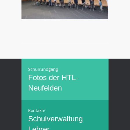
Schulrundgang
Fotos der HTL-
Neufelden
Kontakte
Schulverwaltung
Lehrer