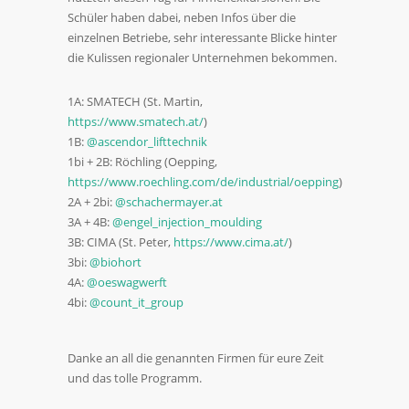
Schüler haben dabei, neben Infos über die
einzelnen Betriebe, sehr interessante Blicke hinter
die Kulissen regionaler Unternehmen bekommen.
1A: SMATECH (St. Martin,
https://www.smatech.at/
)
1B:
@ascendor_lifttechnik
1bi + 2B: Röchling (Oepping,
https://www.roechling.com/de/industrial/oepping
)
2A + 2bi:
@schachermayer.at
3A + 4B:
@engel_injection_moulding
3B: CIMA (St. Peter,
https://www.cima.at/
)
3bi:
@biohort
4A:
@oeswagwerft
4bi:
@count_it_group
Danke an all die genannten Firmen für eure Zeit
und das tolle Programm.