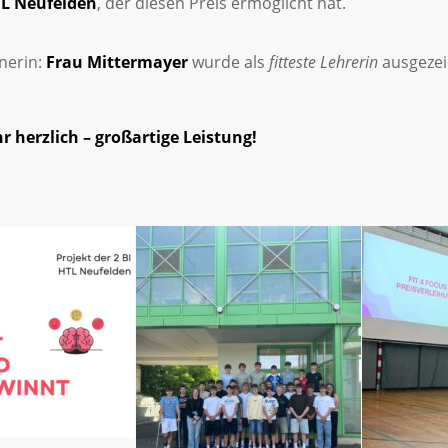
TL Neufelden
, der diesen Preis ermöglicht hat.
nerin:
Frau Mittermayer
wurde als
fitteste Lehrerin
ausgezei
r herzlich – großartige Leistung!