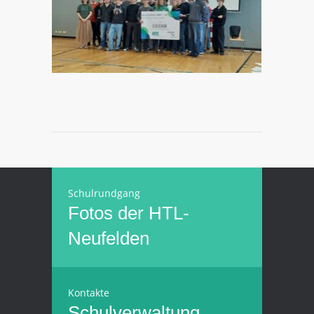
Schulrundgang
Fotos der HTL-
Neufelden
Kontakte
Schulverwaltung