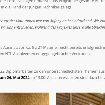
der Förderanlagen umfasste das Projekt die gesamte Auto
 in die Hand der jungen Techniker gelegt.
terung der Maturanten war von Anfang an beeindruckend. Wir en
ass wir uns entschieden, während des Projektes unsere alte Stre
hes Ausmaß von ca. 8 x 21 Meter erreicht bereits erfolgreich 
as den HTL-Absolventen entgegengebrachte Vertrauen.
22 Diplomarbeiten zu den unterschiedlichsten Themen ausg
am 24. Mai 2024
ab 13:00. Alle Interessierten sind dazu her