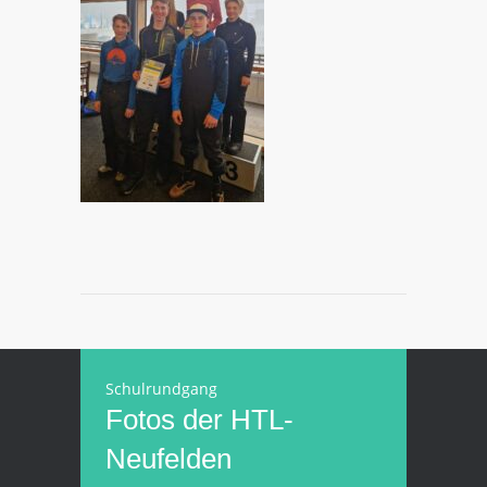
Schulrundgang
Fotos der HTL-
Neufelden