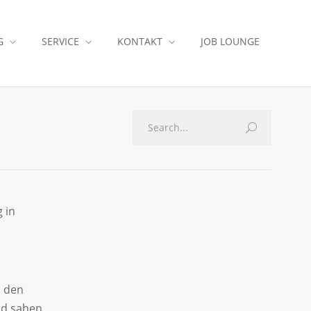
G
SERVICE
KONTAKT
JOB LOUNGE
 in
n den
nd sahen