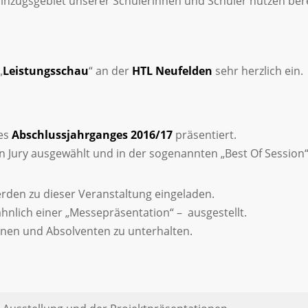
nzugsgebiet unserer Schülerinnen und Schüler nutzen bere
„
Leistungsschau
“ an der
HTL Neufelden
sehr herzlich ein.
des
Abschlussjahrganges 2016/17
präsentiert.
 Jury ausgewählt und in der sogenannten „Best Of Session“ 
erden zu dieser Veranstaltung eingeladen.
ähnlich einer „Messepräsentation“ – ausgestellt.
nnen und Absolventen zu unterhalten.