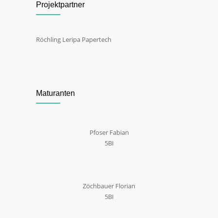
Projektpartner
Röchling Leripa Papertech
Maturanten
Pfoser Fabian
5BI
Zöchbauer Florian
5BI