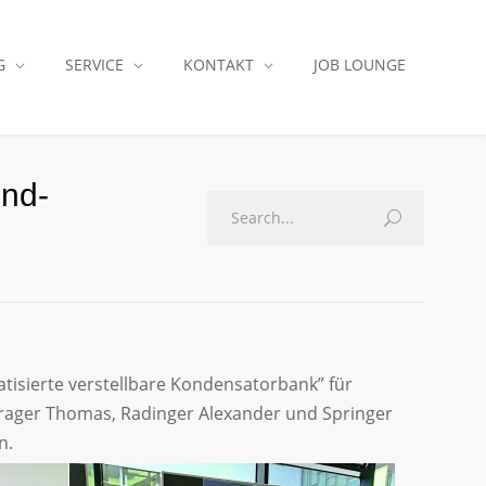
G
SERVICE
KONTAKT
JOB LOUNGE
end-
tisierte verstellbare Kondensatorbank” für
trager Thomas, Radinger Alexander und Springer
n.