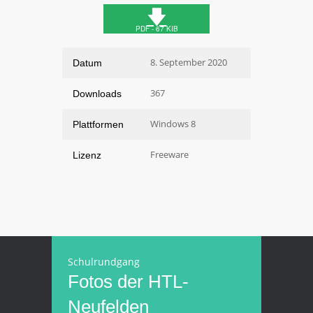
🡇
PDF - 67 KIB
8. September 2020
Datum
367
Downloads
Windows 8
Plattformen
Freeware
Lizenz
Schulrundgang
Fotos der HTL-
Neufelden